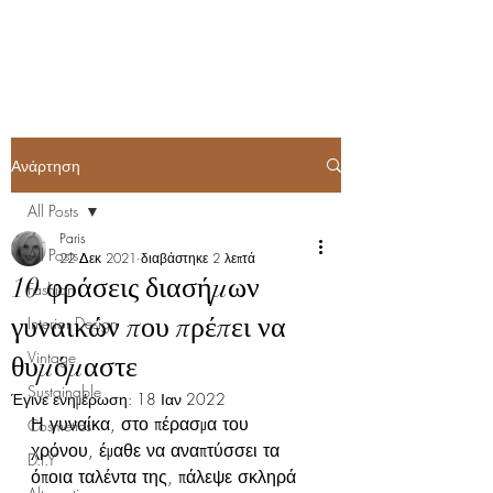
ParisK Wonderland
Ανάρτηση
All Posts
Paris
All Posts
22 Δεκ 2021
διαβάστηκε 2 λεπτά
10 φράσεις διασήμων
Fashion
γυναικών που πρέπει να
Interior Design
Vintage
θυμόμαστε
Sustainable
Έγινε ενημέρωση:
18 Ιαν 2022
Η γυναίκα, στο πέρασμα του 
Cosmetics
χρόνου, έμαθε να αναπτύσσει τα 
D.I.Y
όποια ταλέντα της, πάλεψε σκληρά 