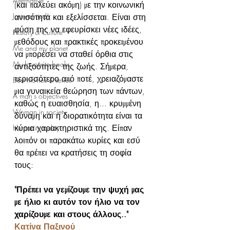
Alternative
(και παλεύει ακόμη) με την κοινωνική 
Just married!
ανισότητα και εξελίσσεται. Είναι στη 
φύση της να εφευρίσκει νέες ιδέες, 
Ηistory & Culture
μεθόδους και πρακτικές προκειμένου 
Me and my planet
να μπορέσει να σταθεί όρθια στις 
My favourite books
αντιξοότητες της ζωής. Σήμερα, 
περισσότερο από ποτέ, χρειαζόμαστε 
Best movies & series
μια γυναικεία θεώρηση των πάντων, 
A man's objectives
καθώς η ευαισθησία, η... κρυμμένη 
Woman in society
δύναμη και η διορατικότητα είναι τα 
κύρια χαρακτηριστικά της. Είπαν 
Humanity today
λοιπόν οι παρακάτω κυρίες και εσύ 
θα πρέπει να κρατήσεις τη σοφία 
τους:
"Πρέπει να γεμίζουμε την ψυχή μας 
με ήλιο κι αυτόν τον ήλιο να τον 
χαρίζουμε και στους άλλους.." 
Κατίνα Παξινού