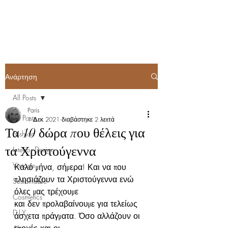
ParisK Wonderland
Ανάρτηση
All Posts
Paris
All Posts
1 Δεκ 2021
διαβάστηκε 2 λεπτά
Τα 10 δώρα που θέλεις για
Fashion
τα Χριστούγεννα
Interior Design
Vintage
Καλό μήνα, σήμερα! Και να που 
πλησιάζουν τα Χριστούγεννα ενώ 
Sustainable
όλες μας τρέχουμε
Cosmetics
και δεν προλαβαίνουμε για τελείως 
D.I.Y
άσχετα πράγματα. Όσο αλλάζουν οι 