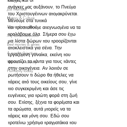
εποχές και οι 
Alternative
ανάγκες μας αυξάνουν, το Πνεύμα 
Just married!
του Χριστουγέννων απομακρύνεται. 
Ηistory & Culture
Μένουμε στα τυπικά
Me and my planet
και προσπαθούμε απεγνωσμένα να τα 
προλάβουμε όλα. Σήμερα σου έχω 
My favourite books
μια λίστα δώρων που προορίζονται 
Best movies & series
αποκλειστικά για σένα. Την 
A man's objectives
εργαζόμενη γυναίκα, εκείνη που 
φροντίζει τα πάντα για τους πάντες 
Woman in society
στην οικογένεια. Αν λοιπόν σε 
Humanity today
ρωτήσουν τι δώρο θα ήθελες να 
πάρεις από τους οικείους σου, γίνε 
πιο συγκεκριμένη και άσε τις 
ευγένειες για πρώτη φορά στη ζωή 
σου. Επίσης, ξέχνα τα φορέματα και 
τα αρώματα, αυτά μπορείς να τα 
πάρεις και μόνη σου. Εδώ σου 
προτείνω χρήσιμα πραγματάκια που 